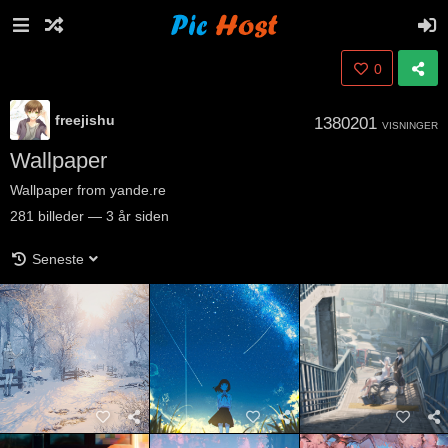
0
freejishu
1380201
VISNINGER
Wallpaper
Wallpaper from yande.re
281
billeder
—
3 år siden
Seneste