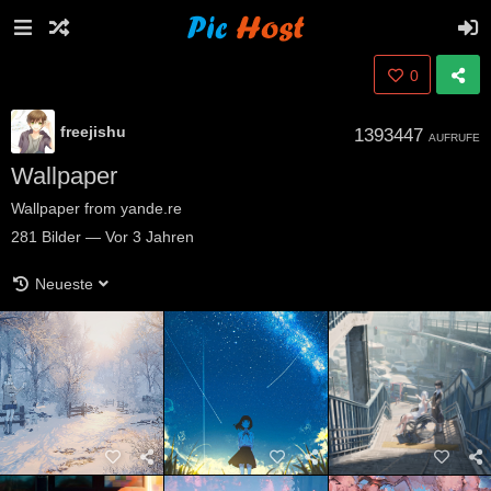
0
freejishu
1393447
AUFRUFE
Wallpaper
Wallpaper from yande.re
281
Bilder
—
Vor 3 Jahren
Neueste