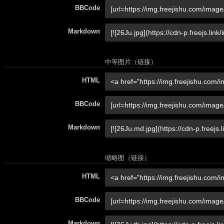
BBCode
Markdown
中等图片（链接）
HTML
BBCode
Markdown
缩略图（链接）
HTML
BBCode
Markdown