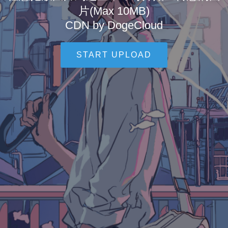
片(Max 10MB)
CDN by DogeCloud
START UPLOAD