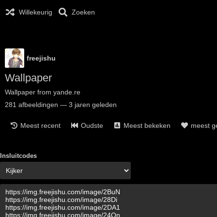
Willekeurig
Zoeken
freejishu
Wallpaper
Wallpaper from yande.re
281
afbeeldingen
—
3 jaren geleden
Meest recent
Oudste
Meest bekeken
meest g
Insluitcodes