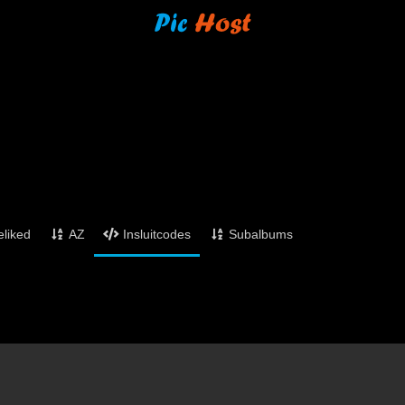
eliked
AZ
Insluitcodes
Subalbums