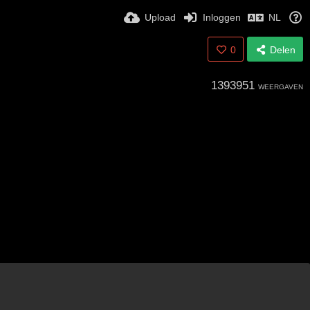
Upload
Inloggen
NL
0
Delen
1393951
WEERGAVEN