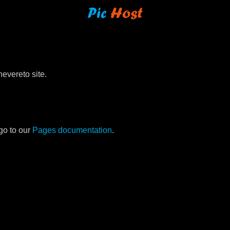
evereto site.
go to our
Pages documentation
.