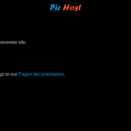
evereto site.
go to our
Pages documentation
.