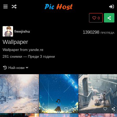
0
freejishu
1390298
ПРЕГЛЕДА
Wallpaper
Wallpaper from yande.re
281
снимки
—
Преди 3 години
Най-нови