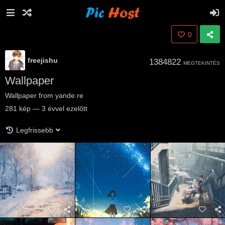
0
freejishu
1384822
MEGTEKINTÉS
Wallpaper
Wallpaper from yande.re
281
kép
—
3 évvel ezelőtt
Legfrissebb